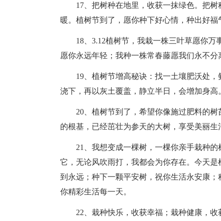
17、把树种在地里，收获一抹绿色。把
暖。植树节到了，愿你种下好心情，种出好福
18、3.12植树节，我栽一株三叶草愿
愿你永远年轻；我种一株常春藤愿我们永不分
19、植树节增高秘诀：找一土壤肥沃处
浇下，再以灰土覆盖，静立半日，会增加身高
20、植树节到了，希望你像施过肥料的
的根基，已经茁壮为参天的大树，享受美丽生
21、我想变成一棵树，一棵你亲手栽种
它，无论风吹雨打，我都会为你存在。今天是
到永远；种下一颗平安树，祝你生活永安康；
你精彩生活每一天。
22、栽种快乐，收获幸福；栽种健康，