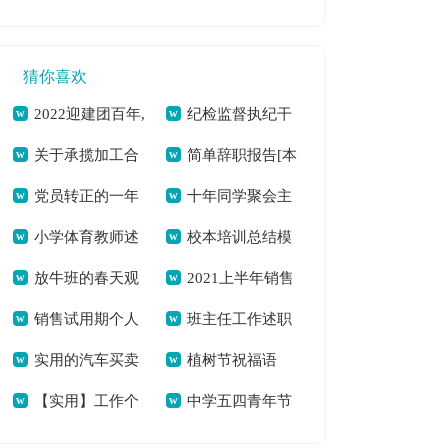
会实践报告[本文共
工作总结[本文共
字]
文共5505字]
10473字]
1169字]
猜你喜欢
2022迎建团百年,
纪检监督执纪干
关于承揽加工合
简单辞职报告[本
谱青春华章心得体会
部工作心得演讲稿
党员转正的一年
十年同学聚会主
同(15篇)[本文共
文共3294字]
[本文共5927字]
[本文共1277字]
小学体育教师述
校本培训总结模
社会工作总结[本文
持稿开场[本文共
19404字]
放牛班的春天观
2021上半年销售
职报告集合15篇[本
板汇编10篇[本文共
共3338字]
4260字]
销售试用期个人
班主任工作述职
后感多篇600字[本文
个人工作总结[本文
文共20294字]
17864字]
实用的汽车买卖
植树节祝福语
工作总结汇编15篇
报告汇编15篇[本文
共3598字]
共12992字]
【实用】工作个
中学五四青年节
合同汇编六篇[本文
（共2篇）[本文共
[本文共15738字]
共22905字]
人述职报告模板集合
活动方案[本文共
共4306字]
2861字]