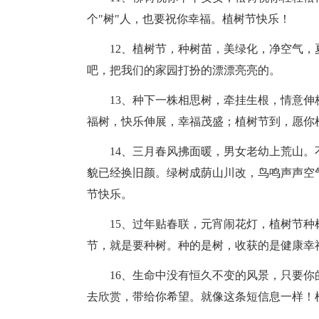
个"树"人，也要祝你幸福。植树节快乐！
12、植树节，种树苗，美绿化，净空气
吧，把我们的家园打扮的漂漂亮亮的。
13、种下一株相思树，牵挂生根，情意
福树，快乐伸展，幸福茂盛；植树节到，愿你
14、三月春风拂面暖，男女老幼上荒山
貌已经换旧颜。绿树成荫山川改，鸟鸣声声空
节快乐。
15、过年贴春联，元宵闹花灯，植树节
节，就是要种树。种的是树，收获的是健康幸
16、生命中没有恒久不变的风景，只要
去欣赏，带给你希望。就像这条短信息一样！