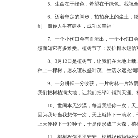
5、生命在于绿色，希望在于绿色。我祝
6、迈着坚定的脚步，拍拍身上的尘土，
到，愿你人生有建树，成功又幸福！
7、一个小伤口会有血流出，一个小伤口
想而知它有多难受。植树节了：爱护树木短信
8、3月12日是植树节，让我们在大地上
种上一棵树，愿友谊枝盛叶茂、生活永远充满
9、一分耕耘一分收获，一片树林一片浓
我们把树植满大地，让我们把绿叶铺到天涯。
10、世间本无沙漠，每当我想你一次，
因为我每当我想你一次，天上就掉下一滴水，
上天便掉下一粒种子，于是便形成了大森，植
11、柳树祝你平平安安，松树祝你轻轻