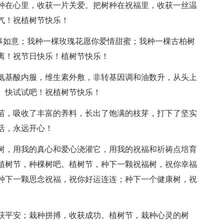
树种在心里，收获一片关爱。把树种在祝福里，收获一丝温
气！祝植树节快乐！
你万事如意；我种一棵玫瑰花愿你爱情甜蜜；我种一棵古柏树
离！祝节日快乐！植树节快乐！
，氨基酸内服，维生素外敷，非转基因调和油数升，从头上
。快试试吧！祝植树节快乐！
树苗，吸收了丰富的养料，长出了饱满的枝芽，打下了坚实
活，永远开心！
的树，用我的真心和爱心浇灌它，用我的祝福和祈祷点培育
植树节，种棵树吧。植树节，种下一颗祝福树，祝你幸福
种下一颗思念祝福，祝你好运连连；种下一个健康树，祝
收获平安；栽种拼搏，收获成功。植树节，栽种心灵的树