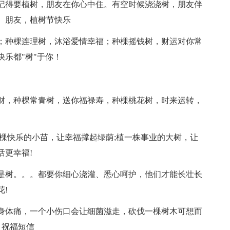
路记得要植树，朋友在你心中住。有空时候浇浇树，朋友伴
。朋友，植树节快乐
独；种棵连理树，沐浴爱情幸福；种棵摇钱树，财运对你常
乐都"树"于你！
财，种棵常青树，送你福禄寿，种棵桃花树，时来运转，
棵快乐的小苗，让幸福撑起绿荫;植一株事业的大树，让
活更幸福!
是树。。。都要你细心浇灌、悉心呵护，他们才能长壮长
!
身体痛，一个小伤口会让细菌滋走，砍伐一棵树木可想而
 祝福短信