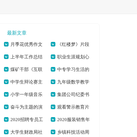
最新文章
月季花优秀作文
《红楼梦》片段
上半年工作总结
职业生涯规划心
（推荐3篇）[本文共
读后感启迪怎么写
煤矿干部《互联
中专学习生活的
致辞[本文共10786
得体会2021年[本文
1537字]
[本文共3615字]
中学生辩论赛主
九年级数学教学
网+》、《全员创
自我鉴定[本文共
字]
共10262字]
小学一年级音乐
集团公司纪委书
持词[本文共6862字]
计划（含4篇）[本文
客》培训班心得体会
2513字]
奋斗为主题的演
观看警示教育片
教学计划合集多篇
记履行岗位职责及自
共4514字]
[本文共1356字]
2020招聘专员工
2020服装销售年
讲（多篇）[本文共
心得体会[本文共574
[本文共4464字]
身建设情况报告[本
大学生财政局社
乡镇科技活动周
作总结[本文共7683
度工作总结范本[本
7447字]
字]
文共1379字]