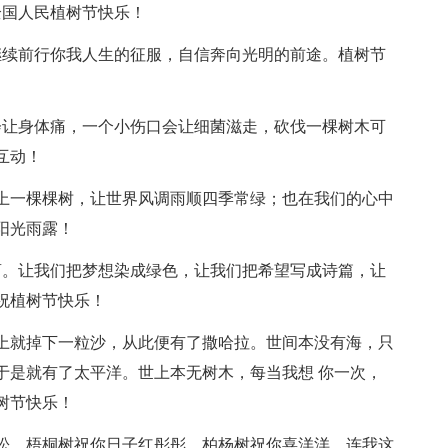
全国人民植树节快乐！
继续前行你我人生的征服，自信奔向光明的前途。植树节
会让身体痛，一个小伤口会让细菌滋走，砍伐一棵树木可
互动！
栽上一棵棵树，让世界风调雨顺四季常绿；也在我们的心中
阳光雨露！
荫。让我们把梦想染成绿色，让我们把希望写成诗篇，让
祝植树节快乐！
天上就掉下一粒沙，从此便有了撒哈拉。世间本没有海，只
于是就有了太平洋。世上本无树木，每当我想 你一次，
树节快乐！
松松，梧桐树祝你日子红彤彤，柏杨树祝你喜洋洋，连我这