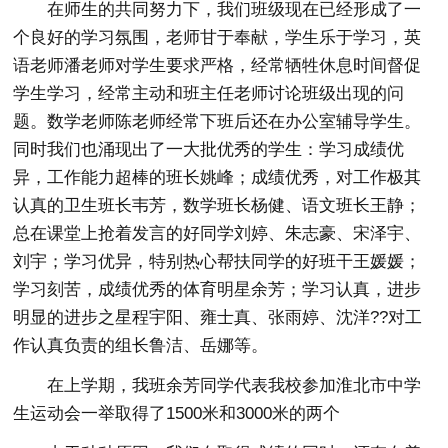
在师生的共同努力下，我们班级现在已经形成了一
个良好的学习氛围，老师甘于奉献，学生乐于学习，英
语老师潘老师对学生要求严格，经常牺牲休息时间督促
学生学习，经常主动和班主任老师讨论班级出现的问
题。数学老师陈老师经常下班后还在办公室辅导学生。
同时我们也涌现出了一大批优秀的学生：学习成绩优
异，工作能力超棒的班长姚峰；成绩优秀，对工作极其
认真的卫生班长韦芳，数学班长杨健、语文班长王静；
总在课堂上抢着发言的好同学刘婷、朱志豪、宋泽宇、
刘宇；学习优异，特别热心帮扶同学的好班干王媛媛；
学习刻苦，成绩优秀的体育明星余芳；学习认真，进步
明显的进步之星程宇阳、雍士真、张雨婷、沈洋??对工
作认真负责的组长鲁洁、岳娜等。
在上学期，我班余芳同学代表我校参加淮北市中学
生运动会一举取得了1500米和3000米的两个