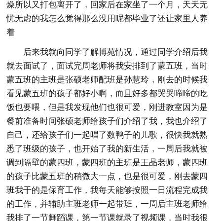
燥所以又打包离开了，回家后在家坐了一个月，天天无
忧无虑的我怎么觉得那么没用呢都毕业了还让家里人养
着
后来我就向同学了解博苑情况，通过同学介绍后我
就去面试了，面试完周老师将我安排到了蒙五班，当时
蒙五班的主班是张硕老师配班是孙慧玲，刚去的时候我
看见蒙五班的孩子都好小啊，而且好多都哭哭啼啼的吃
饭也要喂，但是我发现他们也很可爱，刚进教室因为是
餐前准备时间张硕老师给孩子们介绍了我，我也介绍了
自己，还给孩子们一起唱了数鸭子的儿歌，很快我就熟
悉了班级的孩子，也开始了我的新生活，一周后我就被
调到隔壁的蒙四班，蒙四班的主班是王晶老师，蒙四班
的孩子比蒙五班的稍微大一点，也是很可爱，刚去蒙四
班我干的是保育工作，我每天能够按照一日流程完成我
的工作，并辅助主班老师一起带班，一周后主班老师给
我排了一节舞蹈课，第一节课就录了视频课，当时我很