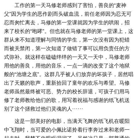
工作的第一天马修老师感到了害怕，善良的“麦神
父”因为学生的恶作剧而头破血流，前任老师因为忍无可
忍而匆忙离去，马修的第一堂课就因为学生的哄闹，招
来了校长的“咆哮”。但也就在马修老师的第一堂课上，这
群从来不知道理解与同情的学生，第一次没有因为犯错
而被关禁闭，第一次知道了做错了事可以用负责任的方
式弥补。就这样在磕磕绊绊的一天又一天中，马修老师
用他的善良，用他的音乐，一点一滴的改变了这个地狱
般的“池塘之底”。这群几乎被人们放弃的坏孩子，居然唱
出了天籁的歌声，重新拾回了童年的欢乐与希望。马修
老师虽然最终被可恶、势力的校长辞退，可孩子们用马
修了老师教给他们的歌，用写着祝福与感谢的纸飞机送
别了这个拯救过他们灵魂的人······
这是一部美好的电影，当满天飞舞的纸飞机在暖阳
中飞翔时，当可爱的小佩比诺拎着行李奔过来和老师一