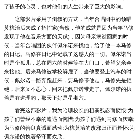
了孩子的心灵，也对他们的人生带来了巨大的影响。
这部影片采用了倒叙的方式，当年合唱团中的领唱
莫杭治后来成了指挥家(当然，他的成就是因为当年马修
发现了他在音乐方面的天赋)，因为母亲病逝回家的时
候，当年合唱团的伙伴佩尔诺来找他，给了他一本马修
的日记。马修在日记中记载了这感人的一切。佩尔诺当
时是个孤儿，总在周六的时候等在大门口，希望父亲会
来接他。后来马修被学校解雇了，当他要登上汽车的时
候，佩尔诺一路奔跑赶来，要马修带他走，马修先是拒
绝，后来又不忍心，回来把佩尔诺带走了。佩尔诺的执
着是有道理的，那天正好是星期六。
看完这部影片，我为哈珊校长的粗暴残忍而愤恨;为
孩子们曾经不幸的遭遇而惋惜;为孩子们遇到马修而庆幸;
为马修的善良真诚而感动;为杭莫治的改邪归正而释怀;为
佩尔诺的执著坚守而欢欣。