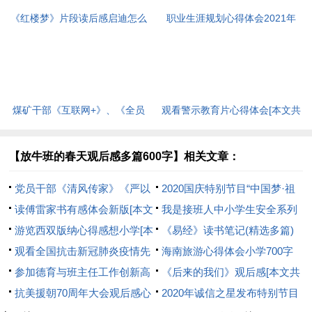
《红楼梦》片段读后感启迪怎么
职业生涯规划心得体会2021年
写[本文共3615字]
[本文共10262字]
煤矿干部《互联网+》、《全员
观看警示教育片心得体会[本文共
创客》培训班心得体会[本文共
574字]
1356字]
【放牛班的春天观后感多篇600字】相关文章：
党员干部《清风传家》《严以
2020国庆特别节目“中国梦·祖
治家》读后感[本文共975字]
读傅雷家书有感体会新版[本文
国颂”观后感多篇[本文共2957字]
我是接班人中小学生安全系列
共3844字]
游览西双版纳心得感想小学[本
大课学习心得多篇[本文共3726
《易经》读书笔记(精选多篇)
文共3286字]
观看全国抗击新冠肺炎疫情先
字]
[本文共5841字]
海南旅游心得体会小学700字
进事迹报告会学习心得[本文共
参加德育与班主任工作创新高
[本文共3313字]
《后来的我们》观后感[本文共
3878字]
级研修班学习心得体会（共2
抗美援朝70周年大会观后感心
2835字]
2020年诚信之星发布特别节目