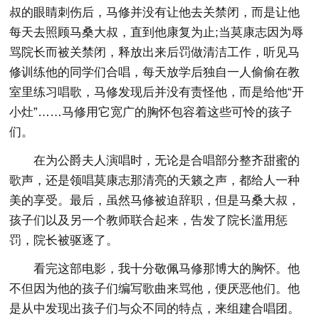
叔的眼睛刺伤后，马修并没有让他去关禁闭，而是让他
每天去照顾马桑大叔，直到他康复为止;当莫康志因为辱
骂院长而被关禁闭，释放出来后罚做清洁工作，听见马
修训练他的同学们合唱，每天放学后独自一人偷偷在教
室里练习唱歌，马修发现后并没有责怪他，而是给他“开
小灶”……马修用它宽广的胸怀包容着这些可怜的孩子
们。
在为公爵夫人演唱时，无论是合唱部分整齐甜蜜的
歌声，还是领唱莫康志那清亮的天籁之声，都给人一种
美的享受。最后，虽然马修被迫辞职，但是马桑大叔，
孩子们以及另一个教师联合起来，告发了院长滥用惩
罚，院长被驱逐了。
看完这部电影，我十分敬佩马修那博大的胸怀。他
不但因为他的孩子们编写歌曲来骂他，便厌恶他们。他
是从中发现出孩子们与众不同的特点，来组建合唱团。