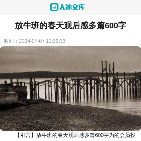
当前位置：
首页
>
心得体会
放牛班的春天观后感多篇600字
时间：2024-07-07 12:39:33
【引言】
放牛班的春天观后感多篇600字
为的会员投