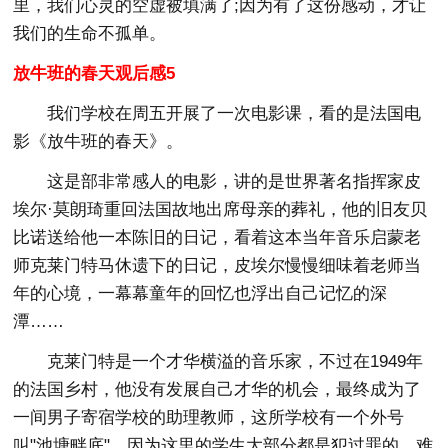
里，我们心灵的空虚被填满了;因为有了这份感动，才让
我们的生命不孤单。
放牛班的春天观后感5
我们学校在周五开展了一次电影课，看的是法国电
影《放牛班的春天》。
这是部非常感人的电影，讲的是世界著名指挥家皮
埃尔·莫朗琦重回法国故地出席母亲的葬礼，他的旧友贝
比诺送给他一本陈旧的日记，看着这本当年音乐启蒙老
师克莱门特马休遗下的日记，皮埃尔慢慢细味着老师当
年的心境，一幕幕童年的回忆也浮出自己记忆的深
潭……
克莱门特是一个才华横溢的音乐家，不过在1949年
的法国乡村，他没有发展自己才华的机会，最终成为了
一间男子寄宿学校的助理教师，这所学校有一个外号
叫"池塘畔底"，因为这里的学生大部分都是犯过罪的、难