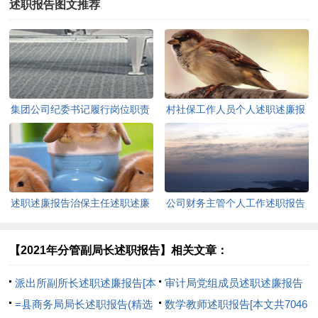
述职报告图文推荐
集团公司纪委书记履行岗位职责
村社保工作人员个人述职述廉报
及自身建设情况报告[本文共
告[本文共881字]
1379字]
述职述廉报告治保主任述职述廉
公司财务主管个人工作述职报告
报告(精选多篇)[本文共6928字]
[本文共14119字]
【2021年分管副局长述职报告】相关文章：
派出所副所长述职述廉报告[本
审计局党组成员述职述廉报告
文共10070字]
=县商务局局长述职报告(精选
[本文共935字]
数学教师述职报告[本文共7046