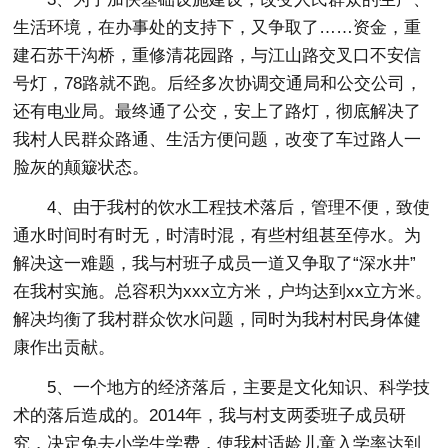
生活环境，在办事处的支持下，又争取了……资金，重
建石苏干沟桥，重修清花园路，与江山路交叉口不安信
号灯，78路就不跑。后经多次协调交通局和公交公司，
还有电业局。最终通了公交，安上了路灯，彻底解决了
我村人民群众路通、生活方便问题，改变了车过路人一
脸灰的颠簸状态。
4、由于我村的饮水工程技术落后，管理不便，致使
通水时间时有时无，时清时混，有些村组甚至停水。为
解决这一难题，我与村班子成员一道又争取了“深水井”
在我村实施。总容积为xxx立方米，户均达到xx立方米。
解决均衡了我村群众饮水问题，同时为我村村民身体健
康作出贡献。
5、一个地方的经济落后，主要是文化知识、科学技
术的落后造成的。2014年，我与村支两委班子成员研
究，决定免去小学生学费，使我村适龄儿童入学率达到