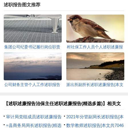
述职报告图文推荐
集团公司纪委书记履行岗位职责
村社保工作人员个人述职述廉报
及自身建设情况报告[本文共
告[本文共881字]
1379字]
公司财务主管个人工作述职报告
派出所副所长述职述廉报告[本文
[本文共14119字]
共10070字]
【述职述廉报告治保主任述职述廉报告(精选多篇)】相关文
章：
审计局党组成员述职述廉报告
2021年分管副局长述职报告[本
[本文共935字]
=县商务局局长述职报告(精选
文共516字]
数学教师述职报告[本文共7046