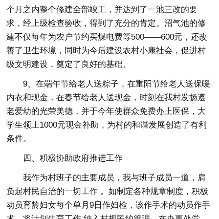
个月之内整个修建全部竣工，并达到了一池三改的要
求，经上级检查验收，得到了充分的肯定。沼气池的修
建不仅每年为农户节约买煤电费等500——600元，还改
善了卫生环境，同时为今后建设农村小康社会，促进村
级文明建设，奠定了良好的基础。
9、在端午节给老人送粽子，在重阳节给老人送保暖
内衣和现金，在春节给老人送现金，时刻在我村发扬遵
老爱幼的光荣美德，并于今年使群众免费办上医保，大
学生领上1000元现金补助，为村的和谐发展创造了有利
条件。
四、积极协助政府推进工作
我作为村班子的主要成员，我与班子成员一道，肩
负起村民自治的一切工作 。如制定各种规章制度，积极
动员育龄妇女每个单月9日作妇检，该作手术的动员作手
术，将计划生育工作 纳入村规民约管理，在办事处党