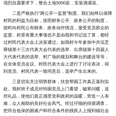
强烈自愿要求下，整合土地5000亩，安装滴灌亩。
二是严格执行“两公开一监督”制度。我们始终以保障
村民的利益为目标，按照财务公开、政务公开的制度，
按时向村民公布财务、政务动作情况，接受党员群众的
监督。村里有重大事项也不是由我和书记说了算，都经
过村民代表大会上决策通过。如我村今年参加中共泓芝
驿镇第十三次代表大会代表的选举、出席镇第十四届人
大代表代表的选举、村广场的规划和舞台的建设等等，
在全体党员会议、村民代表大会上进行了讨论表决，得
到党员、村民代表一致同意后，选举产生出来的。
三是切实关注弱势群体，扶贫帮困工作真正落到实
处。我村班子成员对特困党员上门看望，嘘寒问暖，送
些礼品，使他们真正感受党和政府的温暖，营造一人有
难，众人相助的良好社会风气。经过仔细的排摸调查，
把符合低保的困难户和符合条件的残疾人上报到镇社会