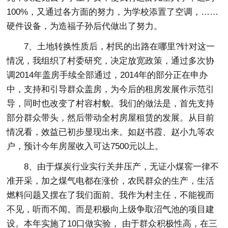
100%，又通过各方面的努力，为学校添置了空调，……
硬件设备，为造福子孙后代做出了努力。
7、土地转换性质后，村民的出路在哪里?针对这一
情况，我组织了村委研究，决定放宽政策，通过多次协
调2014年盖房手续全部通过，2014年的部分正在申办
中，支持和引导群众盖房，为今后的租房发展作示范引
导，同时也改变了村容村貌。我们的做法是，首先支持
部分群众带头，然后带动全村房屋租赁的发展。从目前
情况看，效益已初步显现出来。如赵书霞、赵小九等农
户，预计今年房屋收入可达7500元以上。
8、由于煤炭行业实行关井压产，无证小煤窖一律不
准开采，加之煤气电都在涨价，农民群众的生产，生活
燃料问题又摆在了我们面前。我作为村主任，不能视而
不见，听而不闻。而是积极向上级争取沼气池的项目建
设。本年实施了10口做实验， 由于群众积极性高，在三